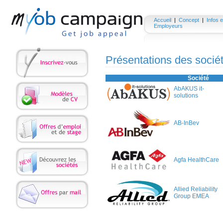
Accueil
|
Concept
|
Infos e
Employeurs
Présentations des socié
Société
AbAKUS it-
solutions
AB-InBev
Agfa HealthCare
Allied Reliability
Group EMEA