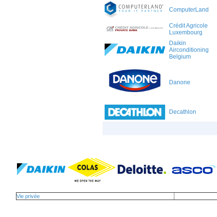
ComputerLand
Crédit Agricole
Luxembourg
Daikin
Airconditioning
Belgium
Danone
Decathlon
Vie privée