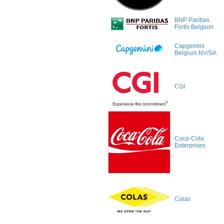
BNP Paribas
Fortis Belgium
Capgemini
Belgium NV/SA
CGI
Coca-Cola
Enterprises
Colas