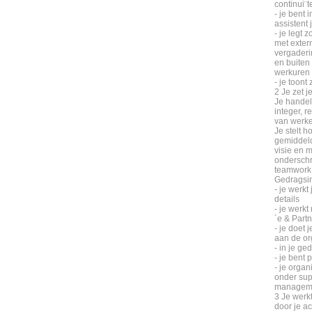
continui¨t
- je bent 
assistent 
- je legt
met extern
vergaderi
en buiten
werkuren
- je toont
2 Je zet j
Je handel
integer, r
van werke
Je stelt h
gemiddelde
visie en m
onderschri
teamwork,
Gedragsin
- je werkt
details
- je werk
´e & Part
- je doet 
aan de or
- in je ged
- je bent 
- je organ
onder sup
managem
3 Je werkt
door je ac