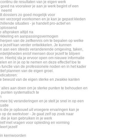
t continu de resultaten van je eigen werk
 goed na vooraleer je aan je werk begint of een
g neemt
dt dossiers zo goed mogelijk voor
 een verzorgd voorkomen en je kan je gepast kleden
hillende situaties - je handelt pro-actief en
oplossend
je afspraken altijd na
wikkeling en aanpassingsvermogen
herpen van de zelfkennis om te bepalen op welke
je jezelf kan verder ontwikkelen. Je kunnen
 aan een steeds veranderende omgeving, taken,
rdelijkheden en/of mensen door jezelf te blijven
en. Hierbij sta je ervoor open om nieuwe informatie
len en in je op te nemen en deze effectief toe te
n functie van de professionele noden en in het kader
tief plannen van de eigen groei.
dicatoren:
 je bewust van de eigen sterke en zwakke kanten
 er alles aan doen om je sterke punten te behouden en
 punten systematisch te
n
 mee bij veranderingen en je stelt je snel in op een
tuatie
is die je opbouwt uit vroegere ervaringen kan je
 op de werkvloer - Je gaat zelf op zoek naar
 die je kan gebruiken in je werk
 zelf met vragen voor opleiding en vorming
leert jezelf
 in kernwoorden