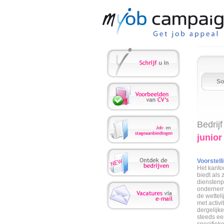
So
Bedrijf
junior
Voorstelli
Het kanto
biedt als 
dienstenpa
ondernemi
de wettel
met activi
dergelijk
steeds ee
specifiek