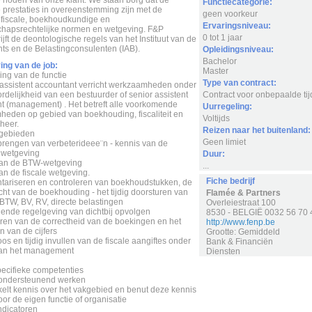
Functiecategorie:
 prestaties in overeenstemming zijn met de
geen voorkeur
fiscale, boekhoudkundige en
Ervaringsniveau:
hapsrechtelijke normen en wetgeving. F&P
0 tot 1 jaar
jft de deontologische regels van het Instituut van de
ts en de Belastingconsulenten (IAB).
Opleidingsniveau:
Bachelor
ing van de job:
Master
ing van de functie
Type van contract:
 assistent accountant verricht werkzaamheden onder
rdelijkheid van een bestuurder of senior assistent
Contract voor onbepaalde tij
t (management) . Het betreft alle voorkomende
Uurregeling:
eden op gebied van boekhouding, fiscaliteit en
Voltijds
heer.
Reizen naar het buitenland:
tgebieden
Geen limiet
brengen van verbeterideee¨n - kennis van de
wetgeving
Duur:
van de BTW-wetgeving
...
an de fiscale wetgeving.
Fiche bedrijf
entariseren en controleren van boekhoudstukken, de
cht van de boekhouding - het tijdig doorsturen van
Flamée & Partners
 BTW, BV, RV, directe belastingen
Overleiestraat 100
igende regelgeving van dichtbij opvolgen
8530 - BELGIË 0032 56 70 
eren van de correctheid van de boekingen en het
http://www.fenp.be
 van de cijfers
Grootte: Gemiddeld
loos en tijdig invullen van de fiscale aangiftes onder
Bank & Financiën
van het management
Diensten
pecifieke competenties
sondersteunend werken
kelt kennis over het vakgebied en benut deze kennis
voor de eigen functie of organisatie
dicatoren