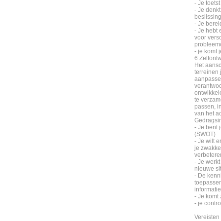
- Je toets
- Je denkt
beslissin
- Je berei
- Je hebt
voor versc
probleem
- je komt 
6 Zelfont
Het aansc
terreinen 
aanpassen
verantwoo
ontwikkel
te verzame
passen, i
van het ac
Gedragsin
- Je bent
(SWOT)
- Je wilt
je zwakke
verbetere
- Je werkt
nieuwe si
- De kenn
toepassen
informatie
- Je komt
- je contro
Vereisten