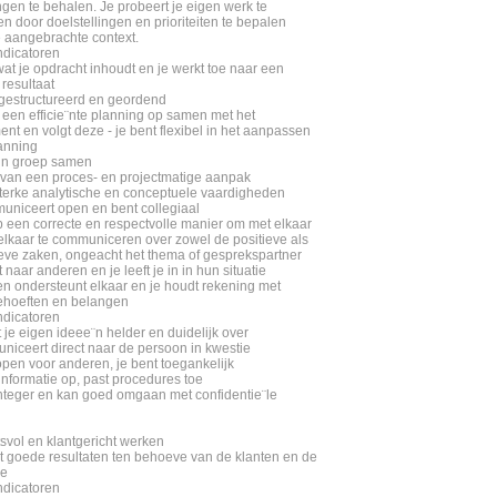
ngen te behalen. Je probeert je eigen werk te
en door doelstellingen en prioriteiten te bepalen
 aangebrachte context.
dicatoren
wat je opdracht inhoudt en je werkt toe naar een
resultaat
t gestructureerd en geordend
t een efficie¨nte planning op samen met het
t en volgt deze - je bent flexibel in het aanpassen
anning
t in groep samen
t van een proces- en projectmatige aanpak
 sterke analytische en conceptuele vaardigheden
uniceert open en bent collegiaal
p een correcte en respectvolle manier om met elkaar
elkaar te communiceren over zowel de positieve als
eve zaken, ongeacht het thema of gesprekspartner
rt naar anderen en je leeft je in in hun situatie
 en ondersteunt elkaar en je houdt rekening met
ehoeften en belangen
dicatoren
t je eigen ideee¨n helder en duidelijk over
uniceert direct naar de persoon in kwestie
 open voor anderen, je bent toegankelijk
 informatie op, past procedures toe
 integer en kan goed omgaan met confidentie¨le
tsvol en klantgericht werken
t goede resultaten ten behoeve van de klanten en de
ie
dicatoren