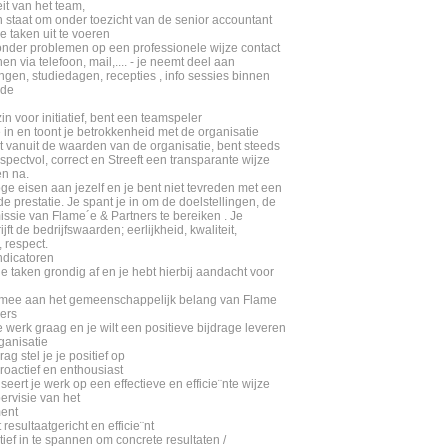
eit van het team,
in staat om onder toezicht van de senior accountant
je taken uit te voeren
 zonder problemen op een professionele wijze contact
en via telefoon, mail,.... - je neemt deel aan
ngen, studiedagen, recepties , info sessies binnen
 de
 zin voor initiatief, bent een teamspeler
e in en toont je betrokkenheid met de organisatie
t vanuit de waarden van de organisatie, bent steeds
espectvol, correct en Streeft een transparante wijze
n na.
oge eisen aan jezelf en je bent niet tevreden met een
 prestatie. Je spant je in om de doelstellingen, de
issie van Flame´e & Partners te bereiken . Je
jft de bedrijfswaarden; eerlijkheid, kwaliteit,
 respect.
dicatoren
 je taken grondig af en je hebt hierbij aandacht voor
t mee aan het gemeenschappelijk belang van Flame
ners
je werk graag en je wilt een positieve bijdrage leveren
ganisatie
rag stel je je positief op
proactief en enthousiast
iseert je werk op een effectieve en efficie¨nte wijze
ervisie van het
ent
 resultaatgericht en efficie¨nt
tief in te spannen om concrete resultaten /