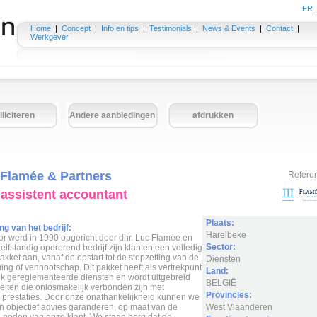
FR
Home
|
Concept
|
Info en tips
|
Testimonials
|
News & Events
|
Contact
|
Werkgever
lliciteren
Andere aanbiedingen
afdrukken
Flamée & Partners
Refere
 assistent accountant
Plaats:
ng van het bedrijf:
Harelbeke
or werd in 1990 opgericht door dhr. Luc Flamée en
Sector:
zelfstandig opererend bedrijf zijn klanten een volledig
kket aan, vanaf de opstart tot de stopzetting van de
Diensten
ng of vennootschap. Dit pakket heeft als vertrekpunt
Land:
ijk gereglementeerde diensten en wordt uitgebreid
BELGIË
teiten die onlosmakelijk verbonden zijn met
Provincies:
e prestaties. Door onze onafhankelijkheid kunnen we
n objectief advies garanderen, op maat van de
West Vlaanderen
e noden van onze klant. We staan borg dat de