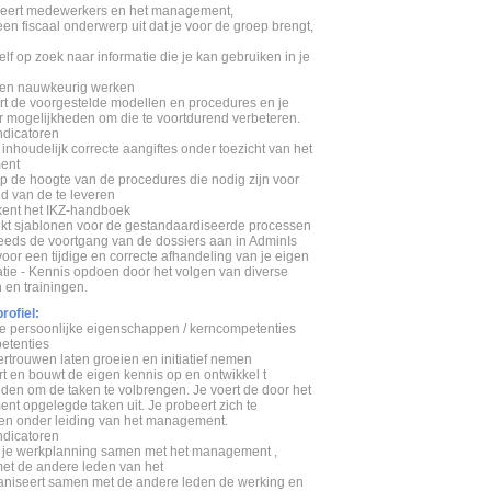
rmeert medewerkers en het management,
 een fiscaal onderwerp uit dat je voor de groep brengt,
zelf op zoek naar informatie die je kan gebruiken in je
 en nauwkeurig werken
rt de voorgestelde modellen en procedures en je
r mogelijkheden om die te voortdurend verbeteren.
dicatoren
 inhoudelijk correcte aangiftes onder toezicht van het
ent
op de hoogte van de procedures die nodig zijn voor
d van de te leveren
 kent het IKZ-handboek
uikt sjablonen voor de gestandaardiseerde processen
steeds de voortgang van de dossiers aan in AdminIs
 voor een tijdige en correcte afhandeling van je eigen
atie - Kennis opdoen door het volgen van diverse
 en trainingen.
rofiel:
 persoonlijke eigenschappen / kerncompetenties
etenties
ertrouwen laten groeien en initiatief nemen
rt en bouwt de eigen kennis op en ontwikkel t
den om de taken te volbrengen. Je voert de door het
t opgelegde taken uit. Je probeert zich te
en onder leiding van het management.
dicatoren
t je werkplanning samen met het management ,
met de andere leden van het
aniseert samen met de andere leden de werking en