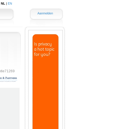
|
NL
|
EN
Aanmelden
ntie71269