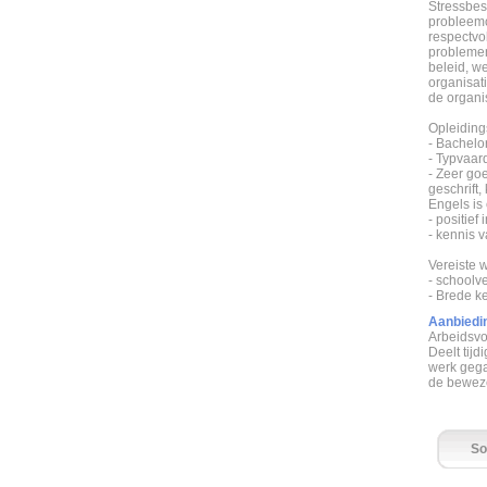
Stressbes
probleemo
respectvol
problemen
beleid, w
organisat
de organis
Opleiding
- Bachelor
- Typvaar
- Zeer go
geschrift,
Engels is
- positief 
- kennis v
Vereiste 
- schoolv
- Brede k
Aanbiedi
Arbeidsv
Deelt tij
werk gega
de bewez
So