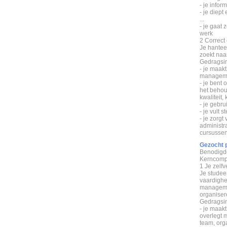
- je info
- je diept
...
- je gaat 
werk
2 Correct
Je hantee
zoekt naa
Gedragsin
- je maakt
managem
- je bent 
het behou
kwaliteit,
- je gebr
- je vult 
- je zorgt
administr
cursussen
Gezocht p
Benodigde
Kerncomp
1 Je zelfv
Je studee
vaardighe
managemen
organiser
Gedragsin
- je maak
overlegt 
team, org