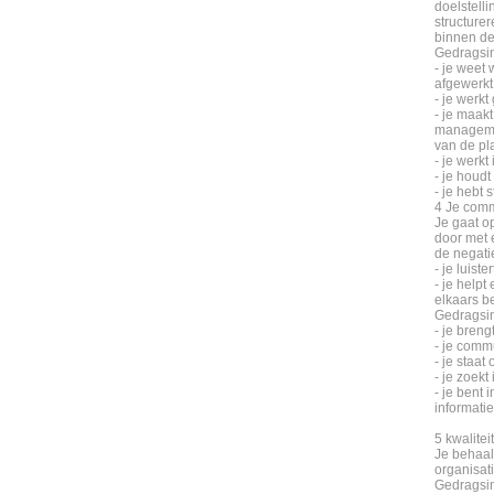
doelstelli
structurer
binnen de
Gedragsin
- je weet 
afgewerkt 
- je werk
- je maak
managemen
van de pl
- je werk
- je houd
- je hebt
4 Je comm
Je gaat o
door met 
de negati
- je luiste
- je helpt
elkaars b
Gedragsin
- je breng
- je comm
- je staat
- je zoekt
- je bent
informatie
5 kwalitei
Je behaal
organisat
Gedragsin