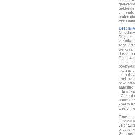
geleverde
geldende 
vennootsc
onderschri
Accountan
Beschrijv
Omschrijv
De junior
verantwoo
accountan
werkzaamh
dossierbe
Resultaa
- Het aan
boekhoud
- kennis 
- kennis v
- het inv
bewijskra
aangiftes
- de wijz
- Control
analyseren
- het fout
toezicht 
Functie s
1 Beleid
Je ontwik
effectief 
Gedragsin