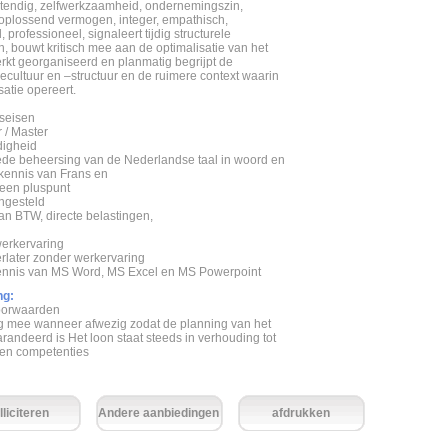
tendig, zelfwerkzaamheid, ondernemingszin,
plossend vermogen, integer, empathisch,
, professioneel, signaleert tijdig structurele
, bouwt kritisch mee aan de optimalisatie van het
erkt georganiseerd en planmatig begrijpt de
iecultuur en –structuur en de ruimere context waarin
atie opereert.
seisen
 / Master
digheid
ede beheersing van de Nederlandse taal in woord en
 kennis van Frans en
 een pluspunt
ingesteld
an BTW, directe belastingen,
werkervaring
erlater zonder werkervaring
ennis van MS Word, MS Excel en MS Powerpoint
ng:
oorwaarden
dig mee wanneer afwezig zodat de planning van het
randeerd is Het loon staat steeds in verhouding tot
en competenties
lliciteren
Andere aanbiedingen
afdrukken