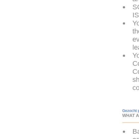
S
I
Yo
t
ev
le
Yo
C
Co
sh
co
Gezocht p
WHAT A
Ba