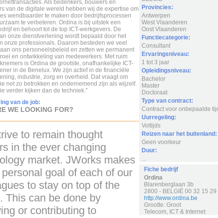
ternettransacties. Als bedenkers, bouwers en
Provincies:
s van de digitale wereld hebben wij de expertise om
ies wendbaarder te maken door bedrijfsprocessen
Antwerpen
rzaam te verbeteren. Ordina is bij uitstek een
West Vlaanderen
rijf en behoort tot de top ICT-werkgevers. De
Oost Vlaanderen
 van onze dienstverlening wordt bepaald door het
Functiecategorie:
n onze professionals. Daarom besteden we veel
Consultant
aan ons personeelsbeleid en zetten we permanent
Ervaringsniveau:
groei en ontwikkeling van medewerkers. Met ruim
1 tot 3 jaar
knemers is Ordina de grootste, onafhankelijke ICT-
ener in de Benelux. We zijn actief in de financiële
Opleidingsniveau:
ening, industrie, zorg en overheid. Dat vraagt om
Bachelor
e net zo betrokken en ondernemend zijn als wijzelf.
Master
e verder kijken dan de techniek.”
Doctoraat
Type van contract:
ing van de job:
E WE LOOKING FOR?
Contract voor onbepaalde tij
Uurregeling:
Voltijds
rive to remain thought
Reizen naar het buitenland:
Geen voorkeur
rs in the ever changing
Duur:
ology market. JWorks makes
...
Fiche bedrijf
a personal goal of each of our
Ordina
agues to stay on top of the
Blarenberglaan 3b
2800 - BELGIË 00 32 15 29
 This can be done by
http://www.ordina.be
Grootte: Groot
ing or contributing to
Telecom, ICT & Internet