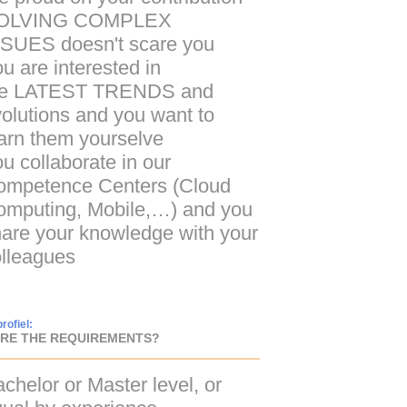
OLVING COMPLEX
SSUES
doesn't scare you
u are interested in
he
LATEST TRENDS
and
olutions and you want to
arn them yourselve
u collaborate in our
ompetence Centers (Cloud
mputing, Mobile,…) and you
are your knowledge with your
lleagues
rofiel:
RE THE REQUIREMENTS?
chelor or Master level, or