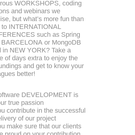
rous
WORKSHOPS
, coding
ons and webinars we
ise, but what’s more fun than
 to
INTERNATIONAL
FERENCES
such as Spring
n
BARCELONA
or MongoDB
 in
NEW YORK
? Take a
e of days extra to enjoy the
undings and get to know your
agues better!
oftware
DEVELOPMENT
is
ur true passion
u contribute in the successful
livery of our project
u make sure that our clients
e proud on your contribution