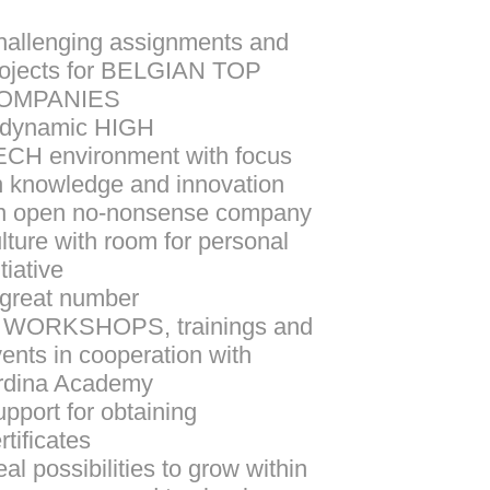
allenging assignments and
ojects for
BELGIAN TOP
OMPANIES
 dynamic
HIGH
ECH
environment with focus
 knowledge and innovation
n open no-nonsense company
lture with room for personal
itiative
great number
f
WORKSHOPS
, trainings and
ents in cooperation with
rdina Academy
pport for obtaining
rtificates
al possibilities to grow within