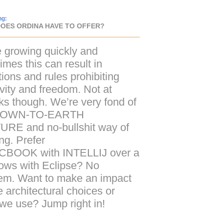
ng:
OES ORDINA HAVE TO OFFER?
 growing quickly and
imes this can result in
tions and rules prohibiting
ivity and freedom. Not at
s though. We’re very fond of
OWN-TO-EARTH
TURE
and no-bullshit way of
ng. Prefer
CBOOK
with
INTELLIJ
over a
ws with Eclipse? No
em. Want to make an impact
e architectural choices or
 we use? Jump right in!