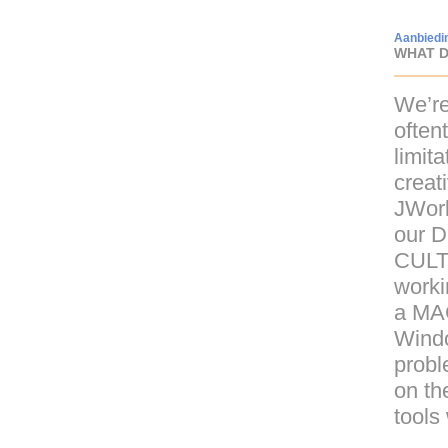
Aanbiedi
WHAT D
We’re
oftent
limita
creat
JWork
our
D
CUL
worki
a
MA
Windo
probl
on th
tools