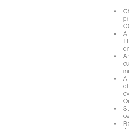
Ch
pr
C
A
T
on
A
cu
in
A 
o
ev
O
Su
ce
Re