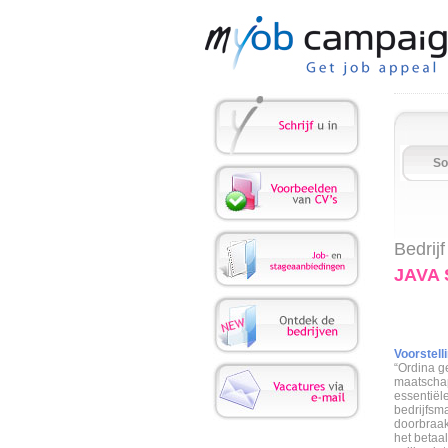
So
Bedrijf
JAVA
Voorstelli
“Ordina ge
maatschap
essentiël
bedrijfsm
doorbraak 
het betaa