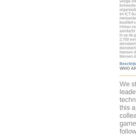
veilige in
beheerder
organisat
en ICT duu
mensenbed
kwaliteit
niveau va
aandacht 
in op de 
2.700 wer
dienstverl
dienstverl
mensen di
Mensen di
Beschrijv
WHO AR
We st
leade
techn
this 
colle
game.
follow