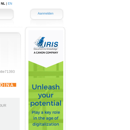
|
NL
|
EN
Aanmelden
ntie71393
OUR