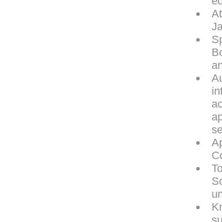
eq
At
Ja
Sp
Bo
an
Au
in
ac
ap
se
Ap
Co
To
So
un
Kn
s