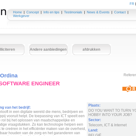
FR
Home
|
Concept
|
Info en tips
|
Testimonials
|
News & Events
|
Contact
|
Werkgever
lliciteren
Andere aanbiedingen
afdrukken
Ordina
Refere
 SOFTWARE ENGINEER
Plaats:
ng van het bedrijf:
DO YOU WANT TO TURN Y
looft in een digitale wereld die mens, bedrijven en
HOBBY INTO YOUR JOB?
pij vooruit helpt. De toepassing van ICT speelt een
Sector:
e rol bij het oplossen van maatschappelijke en
atige vraagstukken. Zo kan technologie helpen een
Telecom, ICT & Internet
te creëren in het efficiënter maken van de overheid,
Land:
lbaar houden van de zorg en het garanderen van
BELGIË