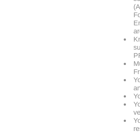
(
F
En
ar
Kn
s
PR
Mu
Fr
Yo
an
Yo
Yo
ve
Yo
re